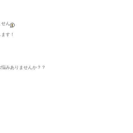
！
ません
します！
お悩みありませんか？？