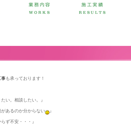
工事
も承っております！
りたい。相談したい。』
能があるのか分からない
』
からず不安・・・』