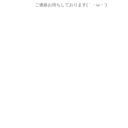
ご連絡お待ちしております(｀・ω・´)ゞ