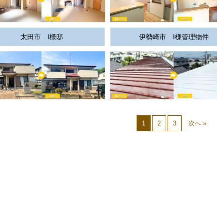
太田市 I様邸
伊勢崎市 I様管理物件
1
2
3
次へ »