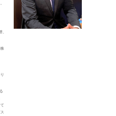
る。
整、
ち株
おり
る
体
して
ビス