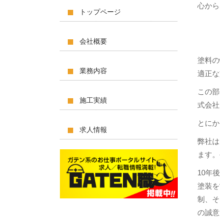
心から
トップページ
会社概要
塗料の
業務内容
適正な
この部
施工実績
式会社
とにか
求人情報
弊社は
ます。
10年
塗装を
制、そ
の誠意