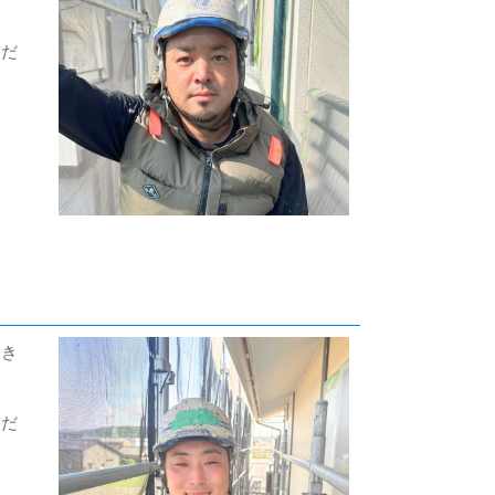
くだ
いき
ただ