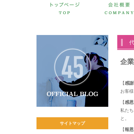
企業
【
感謝
お客様
【
感恩
私たち
と。
サイトマップ
【
報恩