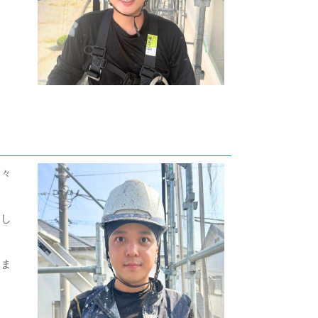
日々
にし
しま