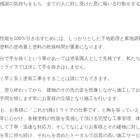
感謝の気持ちをもち、全ての人に対し受けた恩に報いる行動をす
性能を100％引き出すためには、しっかりとした下地処理と素地調
塗料の塗布量と塗料の乾燥時間が重要になります。
分で手を抜くという事があっては塗装職人として失格です。私た
ミライヲでは決して手を抜きはしません。
く早く安く塗装工事をすることは誰にでもできます。
、塗り終わってから、建物のその先の姿を想像しながら施工して
手間を惜しまず常にお客様の立場となり施工を行います。
後も、お客様に「これが(株)ミライヲの仕事です」と胸を張っていえ
常に心がけ、各種塗料の性能を実感して頂ける完璧な工事管理、
して丁寧・迅速な対応力、そしてなによりお客様とその建物に対
を常に持ち続け、それらを含めたトータルで品質の高い施工サー