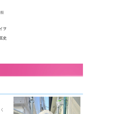
全般
イヲ
匡史
きく