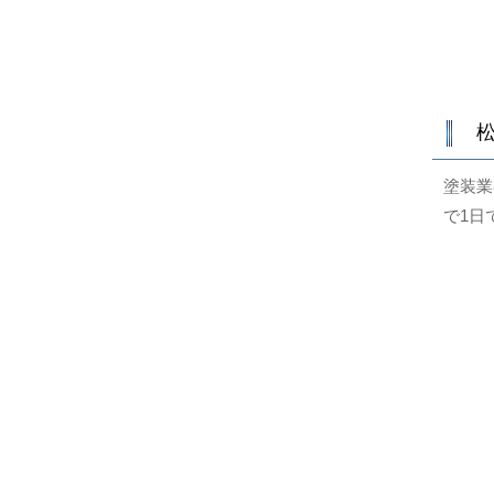
塗装業
で1日