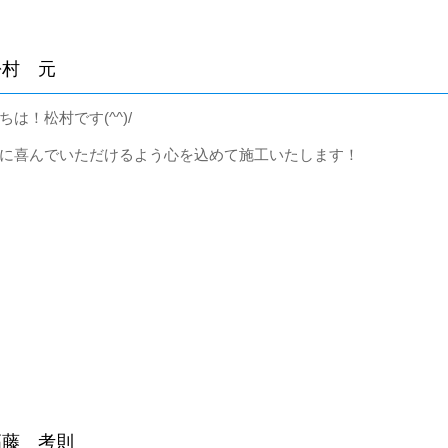
松村 元
ちは！松村です(^^)/
に喜んでいただけるよう心を込めて施工いたします！
高藤 考則