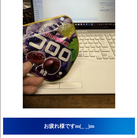
お疲れ様ですm(_ _)m