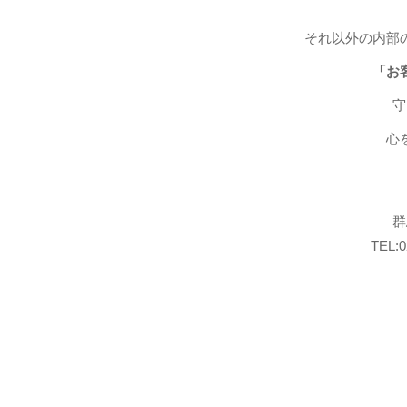
それ以外の内部
「お
守
心
群
TEL:0